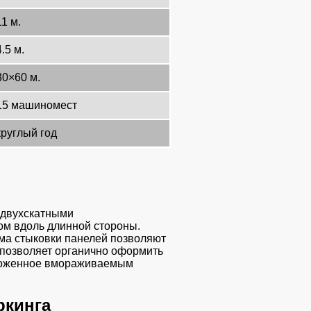
11 м.
4.5 м.
30×60 м.
15 машиномест
круглый год
 двухскатными
ком вдоль длинной стороны.
ема стыковки панелей позволяют
 позволяет органично оформить
гороженное вмораживаемым
ркинга