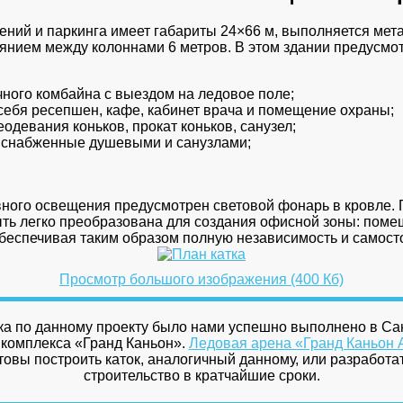
ний и паркинга имеет габариты 24×66 м, выполняется мет
оянием между колоннами 6 метров. В этом здании предус
ного комбайна с выездом на ледовое поле;
себя ресепшен, кафе, кабинет врача и помещение охраны;
одевания коньков, прокат коньков, санузел;
 снабженные душевыми и санузлами;
вного освещения предусмотрен световой фонарь в кровле.
ть легко преобразована для создания офисной зоны: поме
беспечивая таким образом полную независимость и самосто
Просмотр большого изображения (400 Кб)
ка по данному проекту было нами успешно выполнено в Са
комплекса «Гранд Каньон».
Ледовая арена «Гранд Каньон 
отовы построить каток, аналогичный данному, или разработа
строительство в кратчайшие сроки.