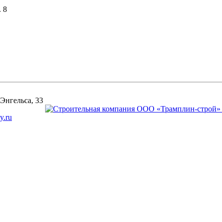
 8
 Энгельса, 33
y.ru